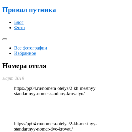
Привал путника
Блог
Фото
Все фотографии
Избранное
Номера отеля
март 2019
https://pp04.ru/nomera-otelya/2-kh-mestnyy-
standartnyy-nomer-s-odnoy-krovatyu/
https://pp04.ru/nomera-otelya/2-kh-mestnyy-
standartnyy-nomer-dve-krovati/