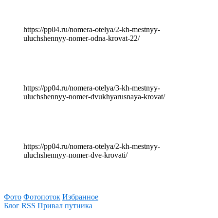
https://pp04.ru/nomera-otelya/2-kh-mestnyy-
uluchshennyy-nomer-odna-krovat-22/
https://pp04.ru/nomera-otelya/3-kh-mestnyy-
uluchshennyy-nomer-dvukhyarusnaya-krovat/
https://pp04.ru/nomera-otelya/2-kh-mestnyy-
uluchshennyy-nomer-dve-krovati/
Фото
Фотопоток
Избранное
Блог
RSS
Привал путника